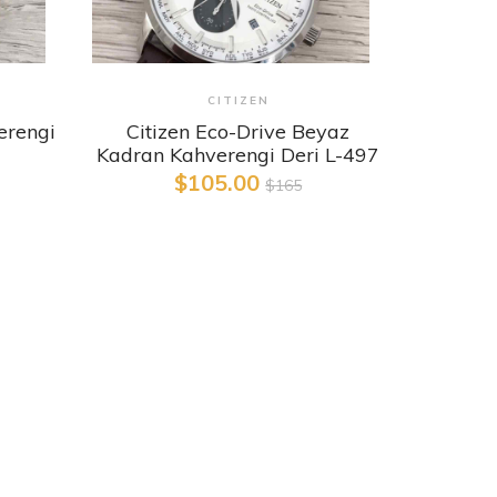
Detaylı İncele
CITIZEN
erengi
Citizen Eco-Drive Beyaz
Kadran Kahverengi Deri L-497
$105.00
$165