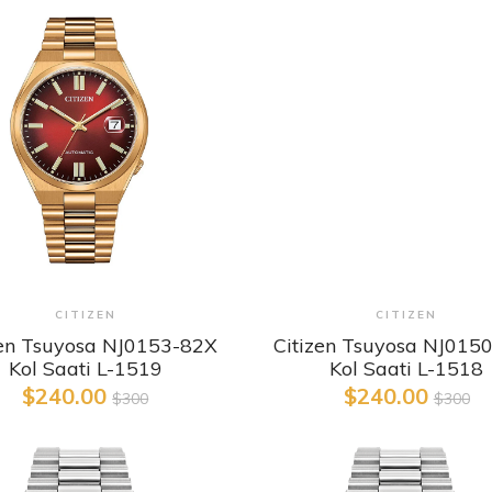
Detaylı İncele
Detaylı İncele
CITIZEN
CITIZEN
zen Tsuyosa NJ0153-82X
Citizen Tsuyosa NJ015
Kol Saati L-1519
Kol Saati L-1518
$240.00
$240.00
$300
$300