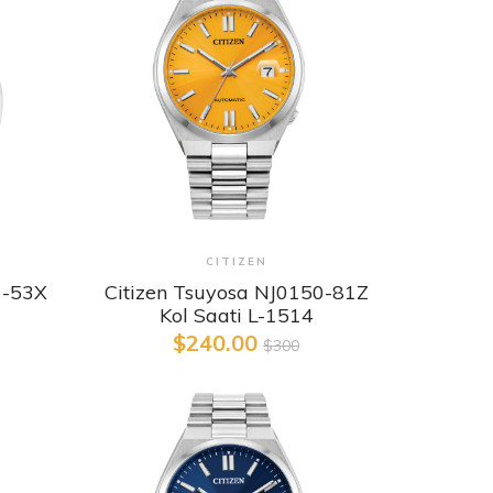
Detaylı İncele
CITIZEN
1-53X
Citizen Tsuyosa NJ0150-81Z
Kol Saati L-1514
$240.00
$300