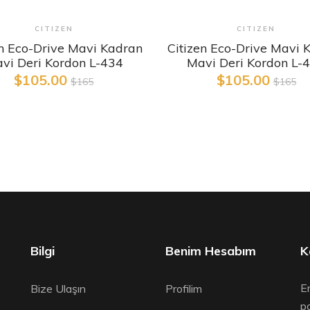
Detaylı İncele
Detaylı İncele
CITIZEN
CITIZEN
en Eco-Drive Mavi Kadran
Citizen Eco-Drive Mavi 
vi Deri Kordon L-434
Mavi Deri Kordon L-
$105.00
$105.00
$165
$165
Bilgi
Benim Hesabım
K
Em
Bize Ulaşın
Profilim
po