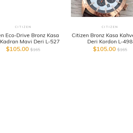
Detaylı İncele
Detaylı İncele
CITIZEN
CITIZEN
en Eco-Drive Bronz Kasa
Citizen Bronz Kasa Kahv
Kadran Mavi Deri L-527
Deri Kordon L-498
$105.00
$105.00
$165
$165