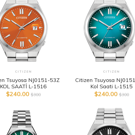
Detaylı İncele
Detaylı İncele
CITIZEN
CITIZEN
zen Tsuyosa NJ0151-53Z
Citizen Tsuyosa NJ015
KOL SAATİ L-1516
Kol Saati L-1515
$240.00
$240.00
$300
$300