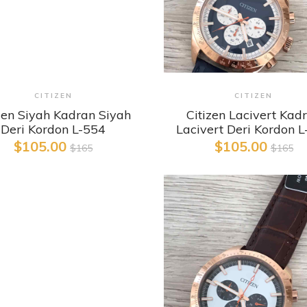
Detaylı İncele
Detaylı İncele
CITIZEN
CITIZEN
zen Siyah Kadran Siyah
Citizen Lacivert Kad
Deri Kordon L-554
Lacivert Deri Kordon 
$105.00
$105.00
$165
$165