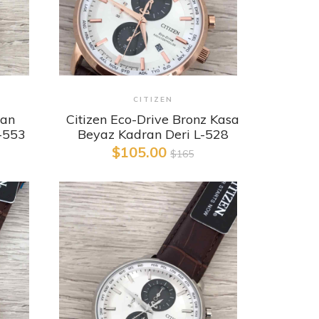
Detaylı İncele
CITIZEN
ran
Citizen Eco-Drive Bronz Kasa
L-553
Beyaz Kadran Deri L-528
$105.00
$165