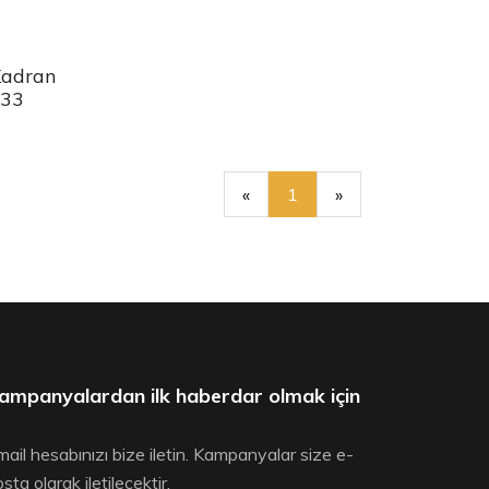
Kadran
433
«
1
»
ampanyalardan ilk haberdar olmak için
ail hesabınızı bize iletin. Kampanyalar size e-
sta olarak iletilecektir.