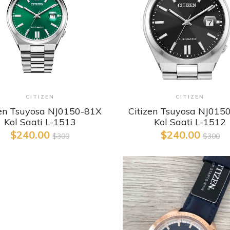
Detaylı İncele
Detaylı İncele
CITIZEN
CITIZEN
zen Tsuyosa NJ0150-81X
Citizen Tsuyosa NJ015
Kol Saati L-1513
Kol Saati L-1512
$240.00
$240.00
$300
$300