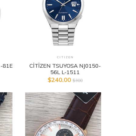
Detaylı İncele
CITIZEN
0-81E
CİTİZEN TSUYOSA NJ0150-
56L L-1511
$240.00
$300