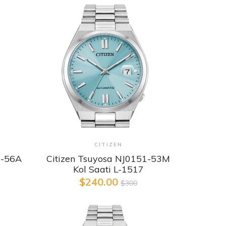
Detaylı İncele
CITIZEN
0-56A
Citizen Tsuyosa NJ0151-53M
Kol Saati L-1517
$240.00
$300