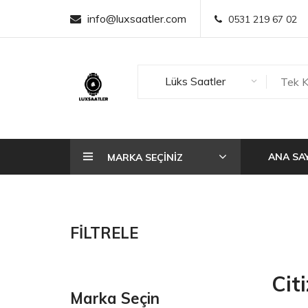
info@luxsaatler.com
0531 219 67 02
Lüks Saatler
ANA SA
MARKA SEÇİNİZ
FİLTRELE
Cit
Marka Seçin