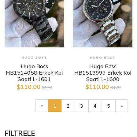
HUGO BOSS
HUGO BOSS
Hugo Boss
Hugo Boss
HB1514058 Erkek Kol
HB1513999 Erkek Kol
Saati L-1601
Saati L-1600
$110.00
$110.00
$170
$170
«
1
2
3
4
5
»
FİLTRELE