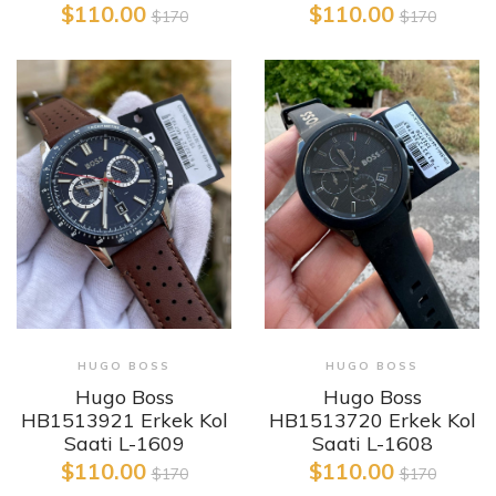
$110.00
$110.00
$170
$170
HUGO BOSS
HUGO BOSS
Hugo Boss
Hugo Boss
HB1513921 Erkek Kol
HB1513720 Erkek Kol
Saati L-1609
Saati L-1608
$110.00
$110.00
$170
$170