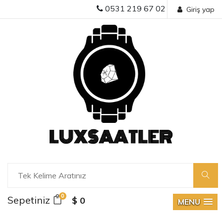
0531 219 67 02
Giriş yap
0
Sepetiniz
$ 0
MENU