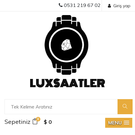
0531 219 67 02
Giriş yap
0
Sepetiniz
$ 0
MENU